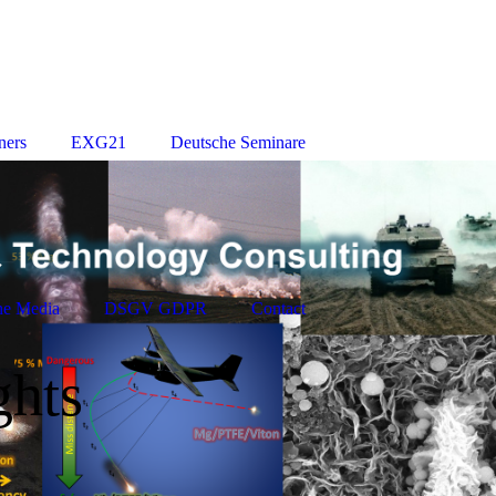
ners
EXG21
Deutsche Seminare
the Media
DSGV GDPR
Contact
ghts