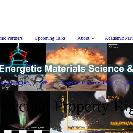
ic Partners
Upcoming Talks
About
Academic Part
glish Seminars
WPC
Intellectual Property Rights
In 
ellectual Property Ri