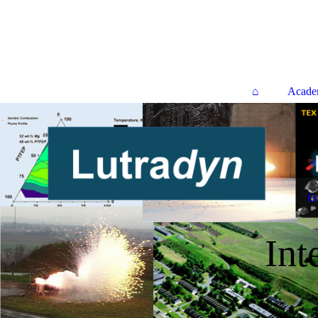
⌂
Academ
En
Int