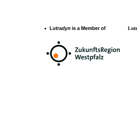
Lutra
dyn
is a Member of
Lutr